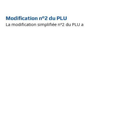
Modification n°2 du PLU
La modification simplifiée n°2 du PLU a
été approuvée le
PADD
Plan Zonage
Règlement PLU
OAP
Arrêté Enquête Publique
Avis PPA
Rapport Commissaire Enquêteur