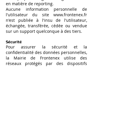
en matière de reporting.
Aucune information personnelle de
l'utilisateur du site
www.frontenex.fr
n'est publiée à l'insu de l'utilisateur,
échangée, transférée, cédée ou vendue
sur un support quelconque à des tiers.
Sécurité
Pour assurer la sécurité et la
confidentialité des données personnelles,
la Mairie de Frontenex utilise des
réseaux protégés par des dispositifs
standards tels que par pare-feu, la
pseudonymisation, l’encryption et mot de
passe.
Lors du traitement des données
personnelles, la Mairie de Frontenex
prend toutes les mesures raisonnables
visant à les protéger contre toute perte,
utilisation détournée, accès non autorisé,
divulgation, altération ou destruction.
9. Liens hypertextes « cookies » et balises